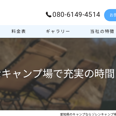
080-6149-4514
お
料金表
ギャラリー
当社の特徴
遊び
バーベキュー
なキャンプ場で充実の時間
レンタル
サウナ
初心者
愛知県のキャンプならゾレンキャンプ